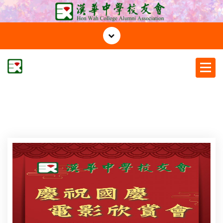
S
k
i
p
t
o
c
漢華中學校友會
o
n
t
e
n
t