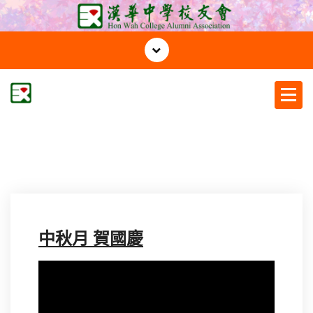
S
k
i
p
t
o
c
漢華中學校友會
o
n
t
e
n
t
中秋月 賀國慶