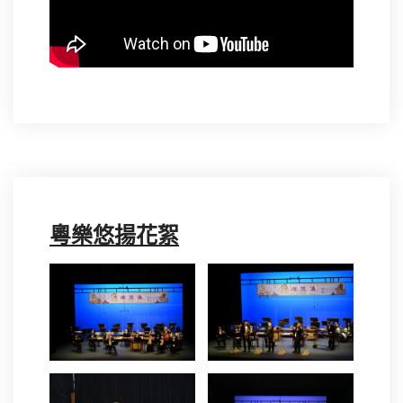
粵樂悠揚花絮