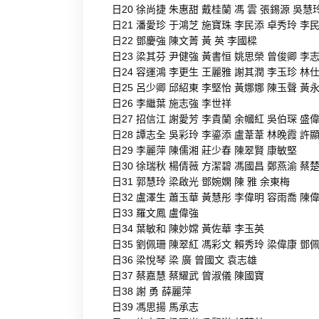
日20 徐尚捷 朱惠甜 戴桂蘭 馮 雲 張錫源 吳慧
日21 潘愛珍 于鴻芝 施寶珠 李民添 卓秀玲 李
日22 鄧慶強 陳文菁 黃 英 李國樑
日23 梁其芬 尹健強 黃書恒 姚思榮 曾俊卿 李
日24 容運鴻 李更生 王麗雅 謝其潤 李玉珍 林
日25 呂少卿 邱紹東 李堅怡 黃娜娜 陳玉聲 黃
日26 李繼葉 施志強 李世祥
日27 招信江 謝愛芳 李貴蘭 余幗紅 吳伯琛 盛
日28 譚志全 吳彩玲 李鎏添 盧葦葦 林晚霞 許
日29 李麗萍 陳儒湘 莊少春 陳翠賢 康敏堅
日30 徐瑞秋 楊倩薇 方潔碧 馮國昌 鄭燕渝 蔡
日31 郭慧玲 梁啟光 鄧婉嫻 陳 雅 余東梅
日32 盧澤生 蕭玉華 黃慧彤 李偉明 容雨喬 陳
日33 羅文鳳 盧偉強
日34 葉敏和 陳妙嫦 黃佐華 李玉英
日35 劉佩珊 陳翠紅 馮彩文 賴秀玲 梁偉康 鄧
日36 梁悅琴 梁 廣 曾國文 袁志雄
日37 蔡嘉慧 蔡耀武 曾淑儀 陳國寶
日38 謝 勇 薛麗萍
日39 馮思揚 馬承志