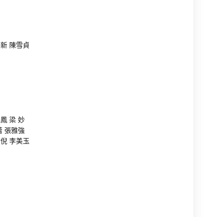
燕新 陳雪貞
鳳 梁 妙
蕾 張雅強
新倪 李美玉