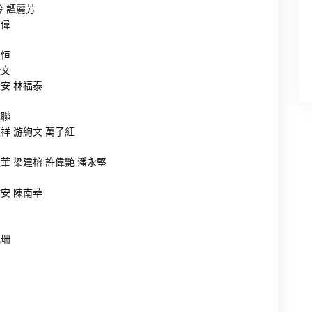
玲 譚麗芳
民偉
志恒
仕文
永安 林福泰
偉聯
顯祥 游絢文 萬子紅
楚華 梁建榕 許偉艷 潘永堅
偉安 陳南華
佩珊