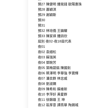
預27 陳健明 鍾晃錢 歐陽惠珠
預28 蕭穎淇
預29 謝穎斯
預30
預31
預32 林培僑 王鎮耀
預33 陳家祺 鍾詩欣
屆別 夜02-夜18屆代表
夜01
夜02 袁細松
夜03 蘇瑞英
夜04 鄧婉芳
夜05 葉梅碧娟 陳國釗
夜06 蔡澤明 李華強 李寶輝
夜07 潘奕群 林忠威
夜08 劉淑嫻
夜09 陳希和 蘇維新
夜10 李萍好 黃愛群
夜11 徐錦雄 王 坤
夜12 區厚意 譚燕華 陶錫城