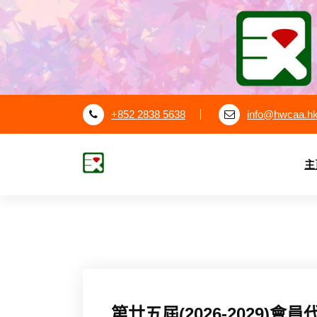
S
k
i
p
t
o
c
+852 2838 5638
info@hwcaa.h
o
n
t
主
e
漢華中學校友會
n
t
第廿五屆(2026-2029)會