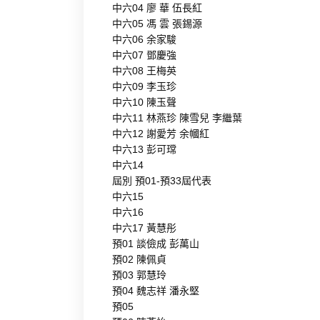
中六04 廖 華 伍長紅
中六05 馮 雲 張錫源
中六06 余家駿
中六07 鄧慶強
中六08 王梅英
中六09 李玉珍
中六10 陳玉聲
中六11 林燕珍 陳雪兒 李繼葉
中六12 謝愛芳 余幗紅
中六13 彭可瑺
中六14
屆別 預01-預33屆代表
中六15
中六16
中六17 黃慧彤
預01 談儉成 彭萬山
預02 陳佩貞
預03 郭慧玲
預04 魏志祥 潘永堅
預05