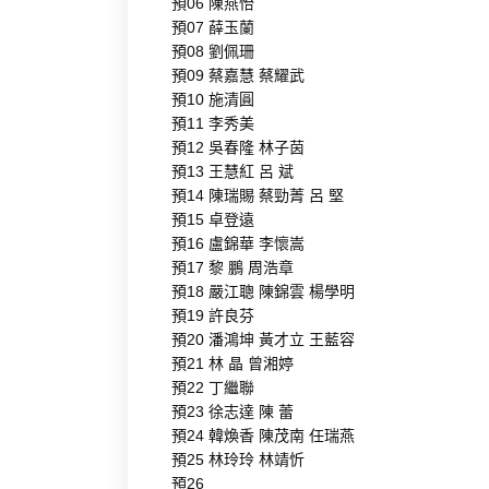
預06 陳燕怡
預07 薛玉蘭
預08 劉佩珊
預09 蔡嘉慧 蔡耀武
預10 施清圓
預11 李秀美
預12 吳春隆 林子茵
預13 王慧紅 呂 斌
預14 陳瑞賜 蔡勁菁 呂 堅
預15 卓登遠
預16 盧錦華 李懷嵩
預17 黎 鵬 周浩章
預18 嚴江聰 陳錦雲 楊學明
預19 許良芬
預20 潘鴻坤 黃才立 王藍容
預21 林 晶 曾湘婷
預22 丁繼聯
預23 徐志達 陳 蕾
預24 韓煥香 陳茂南 任瑞燕
預25 林玲玲 林靖忻
預26