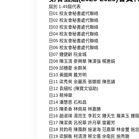
屆別 1-49屆代表
日01 校友會秘書處代聯絡
日02 校友會秘書處代聯絡
日03 校友會秘書處代聯絡
日04 校友會秘書處代聯絡
日05 校友會秘書處代聯絡
日06 校友會秘書處代聯絡
日07 鍾健齡 阮金城
日08 陳玉清 麥興華 陳漢強 楊惠娟
日09 邱穗菱 余群英
日10 黃國興 戴芳明
日11 梁秀英 余麗燕 張娜姬 陳思誦
日12 袁細松 (陳寶文協助)
日13 蔡坤華
日14 潘慧思 石和昌
日15 陳柔香 林佩易 林嘉勝
日16 趙淑瑛 湯亮生 李若文 鍾天生 羅美玉 鍾
日17 陳潔美 呂祝華 許月華 雷麗芳
日18 貝鈞奇 陳靄群 施滄海 范嘉華 林金璽 施
日19 梁錦衡 柯清渭 蔡文儒 余衛民 施秀聰