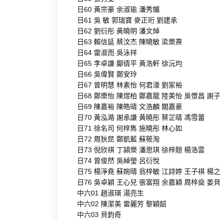
日60 黃宗豪 余淑瑜 潘秀媚
日61 吳 敏 郭瑞寶 麥正珩 劉建承
日62 劉衍彤 黃曉明 潘文焯
日63 賴信延 蔡汶杰 陳曉敏 梁樂燾
日64 雷淑而 吳泳祥
日65 李卓謙 鄺倩平 黃浩軒 徐沅均
日66 吳偉賢 鄭安玲
日67 曾明慧 林素怡 何君濠 劉家裕
日68 鄭樂怡 陳煜柏 鄭嘉龍 陸美怡 吳憬昌 謝
日69 陳嘉裕 陳皓晴 文浩麟 關嘉豪
日70 黃泓澔 謝承謙 黃曉彤 蔡芷晴 馮雪蕾
日71 徐名司 何梓雋 施曉彤 林心如
日72 周狄昆 鄭凱藍 蘇筱淘
日73 倪欣祺 丁潁樂 潘思琪 徐梓翹 楊浩雲
日74 曾俊然 吳綽瑩 呂衍悅
日75 楊淨堯 蘇婉晴 翁梓敏 江詩婷 王子祺 楊
日76 吳卓穎 王心兒 張富翔 余嘉穎 周梓燊 姜
中六01 趙淑瑛 湯亮生
中六02 陳潔美 雷麗芳 黎穎韶
中六03 貝鈞奇