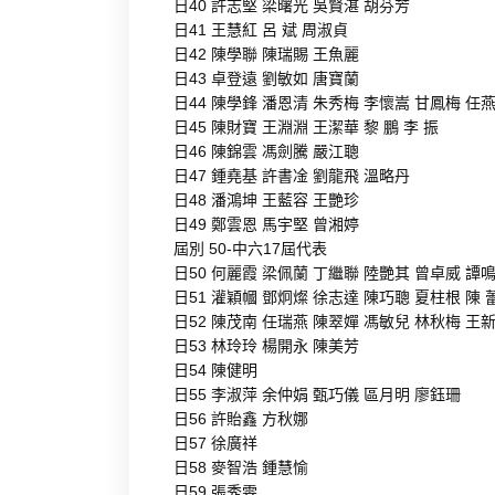
日40 許志堅 梁曙光 吳賢湛 胡芬芳
日41 王慧紅 呂 斌 周淑貞
日42 陳學聯 陳瑞賜 王魚麗
日43 卓登遠 劉敏如 唐寶蘭
日44 陳學鋒 潘恩清 朱秀梅 李懷嵩 甘鳳梅 任
日45 陳財寶 王淵淵 王潔華 黎 鵬 李 振
日46 陳錦雲 馮劍騰 嚴江聰
日47 鍾堯基 許書凎 劉龍飛 溫略丹
日48 潘鴻坤 王藍容 王艷珍
日49 鄭雲恩 馬宇堅 曾湘婷
屆別 50-中六17屆代表
日50 何麗霞 梁佩蘭 丁繼聯 陸艷其 曾卓威 譚鳴
日51 灌穎幗 鄧炯燦 徐志達 陳巧聰 夏柱根 陳 
日52 陳茂南 任瑞燕 陳翠嬋 馮敏兒 林秋梅 王
日53 林玲玲 楊開永 陳美芳
日54 陳健明
日55 李淑萍 余仲娟 甄巧儀 區月明 廖鈺珊
日56 許貽鑫 方秋娜
日57 徐廣祥
日58 麥智浩 鍾慧愉
日59 張秀雯