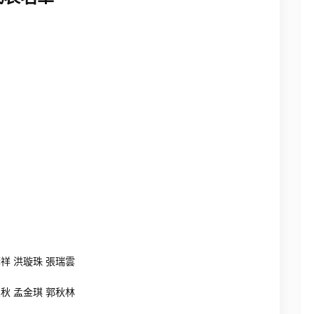
蔭祥 洪璇珠 張瑞雲
忠秋 孟金琪 郭秋林