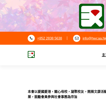
S
k
i
p
t
o
c
+852 2838 5638
info@hwcaa.h
o
n
t
主
e
漢華中學校友會
n
t
本會以愛國愛港，關心母校，凝聚校友，開展文康活
業，鼓勵會員參與社會事務為宗旨