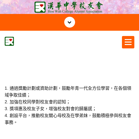
S
k
i
p
t
o
c
漢華中學校友會
o
n
t
e
n
1. 通過獎勵計劃或資助計劃，鼓勵年青一代全方位學習，在各個領
t
域争取佳績；
2. 加強在校同學對校友會的認知；
3. 獎項惠及校友子女，增強校友對會的歸屬感；
4. 創設平台，推動校友關心母校及在學弟妹，鼓勵積極參與校友會
事務。