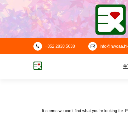
S
k
i
p
t
o
c
+852 2838 5638
info@hwcaa.h
o
n
t
主
e
漢華中學校友會
n
t
It seems we can’t find what you’re looking for.