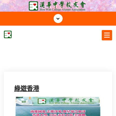
S
k
i
p
t
o
c
漢華中學校友會
o
n
t
e
n
t
綠遊香港