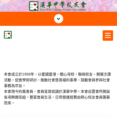
S
k
i
p
t
o
c
漢華中學校友會
o
n
t
e
n
本會成立於1958年，以愛國愛港，關心母校，聯絡校友，開展文康
t
活動，促進學術研討，推動社會慈善福利事業，鼓勵會員參與社會
事務為宗旨。
本會現今約萬會員，會員皆曾就讀於漢華中學。本會自置會所開設
各項興趣班組，豐富會員生活，日常營運經費由熱心校友會員籌募
而來。