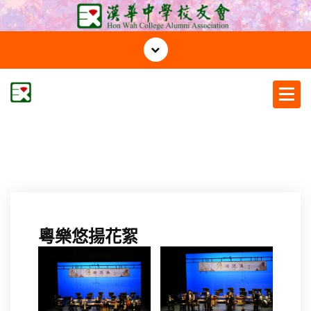
S
k
i
p
t
o
c
漢華中學校友會
o
n
t
e
n
t
粵樂悠揚花絮