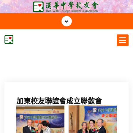
S
k
i
p
t
o
c
漢華中學校友會
o
n
t
e
n
t
加東校友聯誼會成立聯歡會