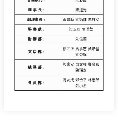
會務顧問：
佘彩霞
理 事 長﹕
羅暹光
副理事長﹕
黃建勳 梁炳輝 馮祥女
秘 書 處﹕
梁玉珍 陳滿華
財 務 部﹕
朱俊德
徐乙正 馬承志 黃培基
文 康 部﹕
梁榮錦
郭家安 鄧文強 鄭金和
總 務 部﹕
陳瑞安
馮友成 鄧合平 林惠琴
會 員 部﹕
張小燕