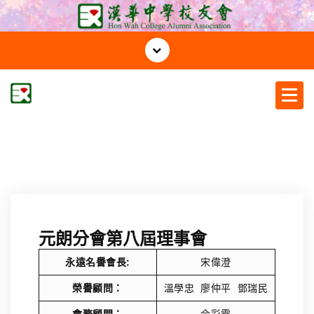
S
k
i
p
t
o
c
漢華中學校友會
o
n
t
e
n
t
元朗分會第八屆理事會
永遠名譽會長:
宋偉澄
榮譽顧問：
溫學忠 廖仲平 鄧瑞民