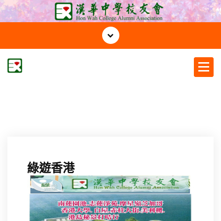
S
k
i
p
t
o
c
漢華中學校友會
o
n
t
e
n
t
綠遊香港