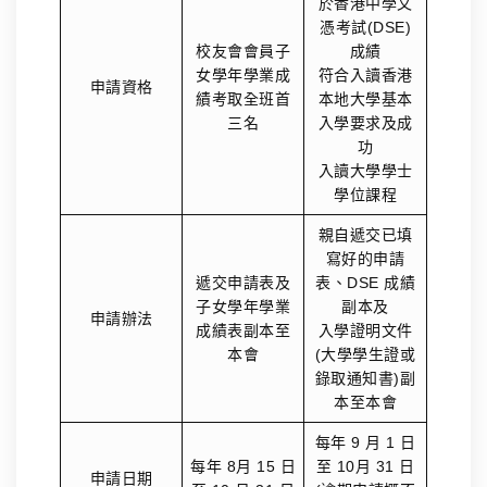
於香港中學文
憑考試(DSE)
校友會會員子
成績
女學年學業成
符合入讀香港
申請資格
績考取全班首
本地大學基本
三名
入學要求及成
功
入讀大學學士
學位課程
親自遞交已填
寫好的申請
遞交申請表及
表、DSE 成績
子女學年學業
副本及
申請辦法
成績表副本至
入學證明文件
本會
(大學學生證或
錄取通知書)副
本至本會
每年 9 月 1 日
每年 8月 15 日
至 10月 31 日
申請日期