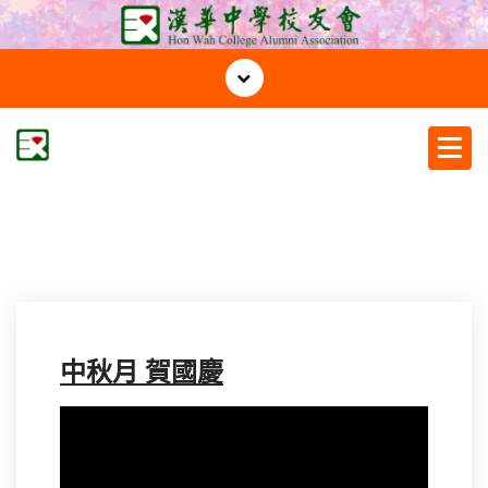
S
k
i
p
t
o
c
漢華中學校友會
o
n
t
e
n
t
中秋月 賀國慶