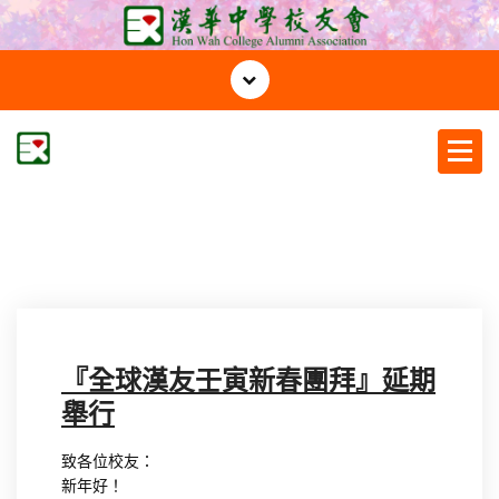
S
k
i
p
t
o
c
漢華中學校友會
o
n
t
e
n
t
『全球漢友壬寅新春團拜』延期
舉行
致各位校友：
新年好！