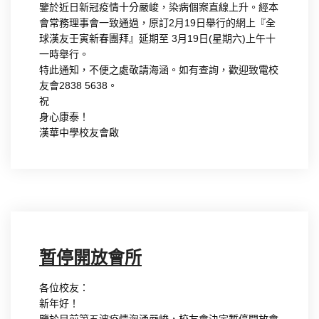
鑒於近日新冠疫情十分嚴峻，染病個案直線上升。經本
會常務理事會一致通過，原訂2月19日舉行的網上『全
球漢友壬寅新春團拜』延期至 3月19日(星期六)上午十
一時舉行。
特此通知，不便之處敬請海涵。如有查詢，歡迎致電校
友會2838 5638。
祝
身心康泰！
漢華中學校友會啟
暂停開放會所
各位校友：
新年好！