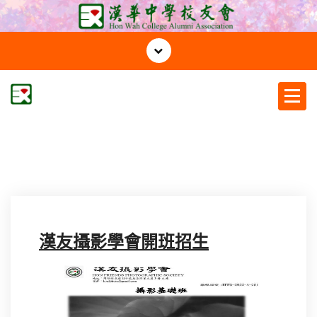
S
k
i
p
t
o
c
漢華中學校友會
o
n
t
e
n
t
漢友攝影學會開班招生